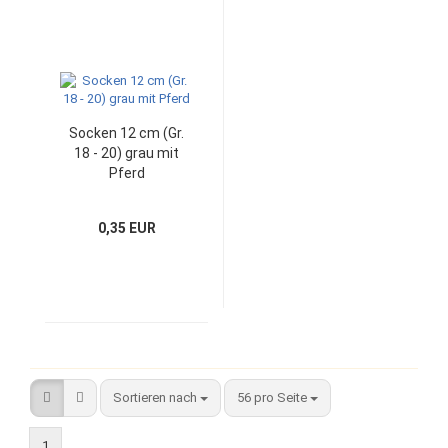
Socken 12 cm (Gr.
18 - 20) grau mit
Pferd
0,35 EUR
Sortieren nach
pro Seite
Sortieren nach
56 pro Seite
1