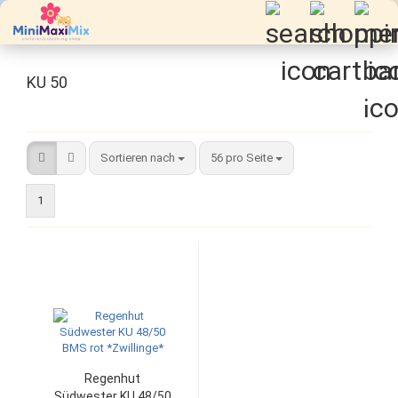
KU 50
Sortieren nach
pro Seite
Sortieren nach
56 pro Seite
1
Regenhut
Südwester KU 48/50