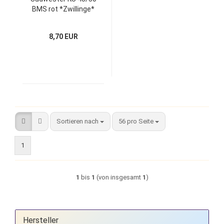
BMS rot *Zwillinge*
8,70 EUR
Sortieren nach
pro Seite
Sortieren nach
56 pro Seite
1
1
bis
1
(von insgesamt
1
)
Hersteller