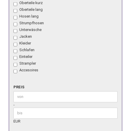
Oberteile kurz
KLEIDUNG
Oberteile lang
Hosen lang
Strumpfhosen
Unterwäsche
Jacken
Kleider
Schlafen
Einteiler
Strampler
Accesoires
PREIS
PREIS
Preis bis
-
EUR