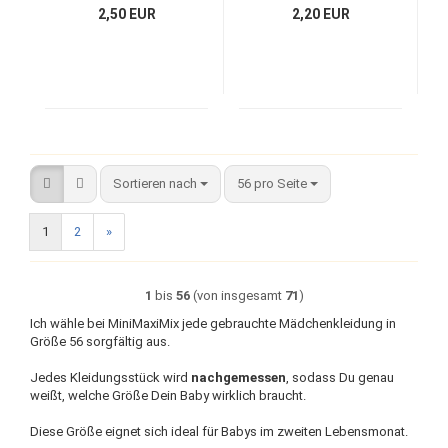
2,50 EUR
2,20 EUR
Sortieren nach
pro Seite
Sortieren nach
56 pro Seite
1
2
»
1
bis
56
(von insgesamt
71
)
Ich wähle bei MiniMaxiMix jede gebrauchte Mädchenkleidung in
Größe 56 sorgfältig aus.
Jedes Kleidungsstück wird
nachgemessen
, sodass Du genau
weißt, welche Größe Dein Baby wirklich braucht.
Diese Größe eignet sich ideal für Babys im zweiten Lebensmonat.