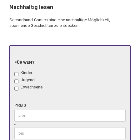
Nachhaltig lesen
Secondhand-Comics sind eine nachhaltige Möglichkeit,
spannende Geschichten zu entdecken.
FÜR
FÜR WEN?
WEN?
Kinder
Jugend
Erwachsene
PREIS
PREIS
Preis bis
-