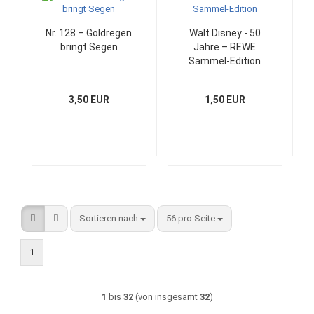
Nr. 128 – Goldregen
Walt Disney - 50
bringt Segen
Jahre – REWE
Sammel-Edition
3,50 EUR
1,50 EUR
Sortieren nach
pro Seite
Sortieren nach
56 pro Seite
1
1
bis
32
(von insgesamt
32
)