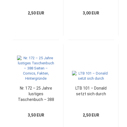
2,50 EUR
3,00 EUR
Nr. 172 – 25 Jahre
LTB 101 – Donald
lustiges
setzt sich durch
Taschenbuch – 388
Seiten – Comics,
Fakten,
3,50 EUR
2,50 EUR
Hintergründe