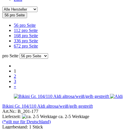
56 pro Seite
56 pro Seite
112 pro Seite
168 pro Seite
336 pro Seite
672 pro Seite
pro Seite
1
2
3
»
Bikini Gr. 104/110 Aldi altrosa/weiß/gelb gestreift
Art.Nr.: B_201-177
Lieferzeit:
ca. 2-5 Werktage
(*gilt nur für Deutschland)
Lagerbestand: 1 Stück