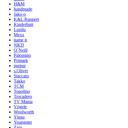
H&M
handmade
Jako-o
K&L Ruppert
Kinderbutt
Lupilu
Mexx
name it
NKD
O´Neill
Palomino
Primark
purpur
s.Oliver
Staccato
Takko
TCM
Topolino
Trocadero
TV Mania
Vögele
Woolworth
Yigga
Youngster
Zara