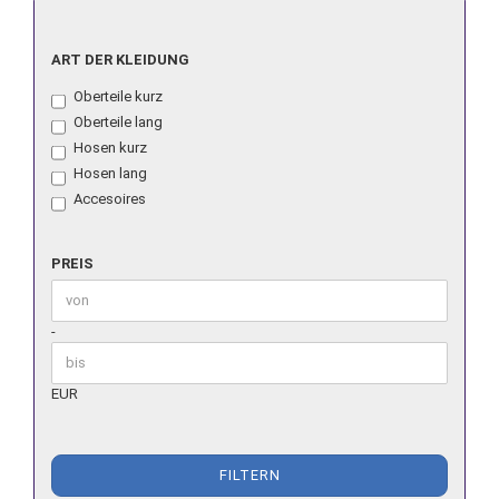
ART
ART DER KLEIDUNG
DER
Oberteile kurz
KLEIDUNG
Oberteile lang
Hosen kurz
Hosen lang
Accesoires
PREIS
PREIS
Preis bis
-
EUR
FILTERN