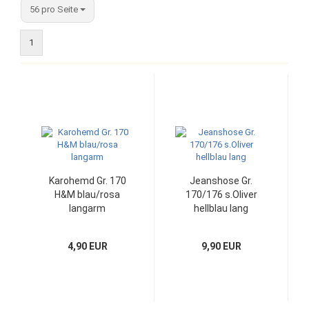
pro Seite
56 pro Seite
1
Karohemd Gr. 170
Jeanshose Gr.
H&M blau/rosa
170/176 s.Oliver
langarm
hellblau lang
4,90 EUR
9,90 EUR