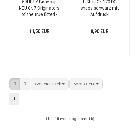
59FIFTY Basecup
T-Shirt Gr. 170 DC
NEU Gr. 7 Originators
shoes schwarz mit
of the true fitted -
Aufdruck
rot und schwarz
11,50 EUR
8,90 EUR
Sortieren nach
pro Seite
Sortieren nach
56 pro Seite
1
1
bis
18
(von insgesamt
18
)