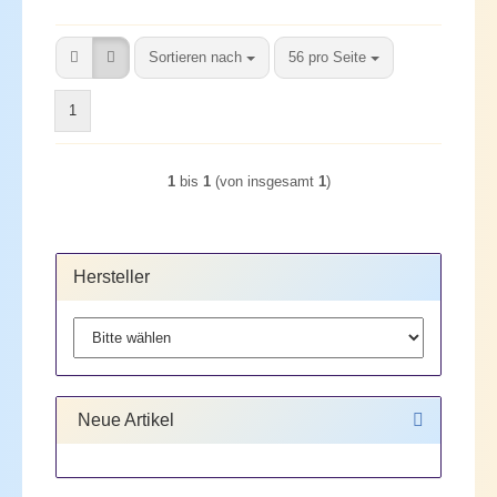
Sortieren nach
pro Seite
Sortieren nach
56 pro Seite
1
1
bis
1
(von insgesamt
1
)
Hersteller
Neue Artikel