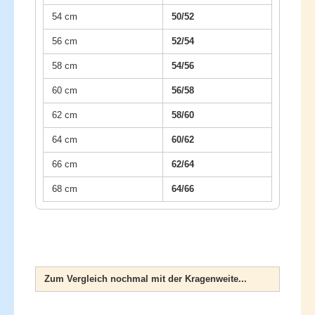
54 cm
50/52
56 cm
52/54
58 cm
54/56
60 cm
56/58
62 cm
58/60
64 cm
60/62
66 cm
62/64
68 cm
64/66
Zum Vergleich nochmal mit der Kragenweite...