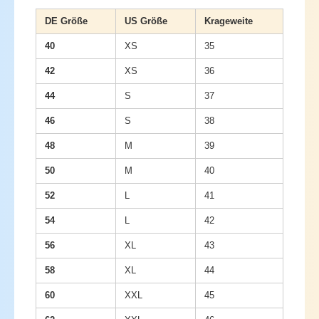
DE Größe
US Größe
Krageweite
40
XS
35
42
XS
36
44
S
37
46
S
38
48
M
39
50
M
40
52
L
41
54
L
42
56
XL
43
58
XL
44
60
XXL
45