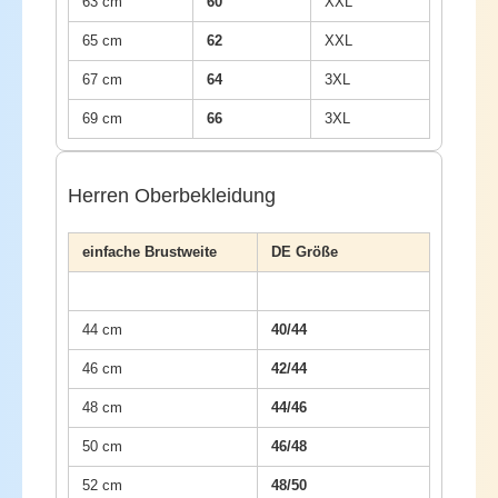
63 cm
60
XXL
65 cm
62
XXL
67 cm
64
3XL
69 cm
66
3XL
Herren Oberbekleidung
einfache Brustweite
DE Größe
44 cm
40/44
46 cm
42/44
48 cm
44/46
50 cm
46/48
52 cm
48/50