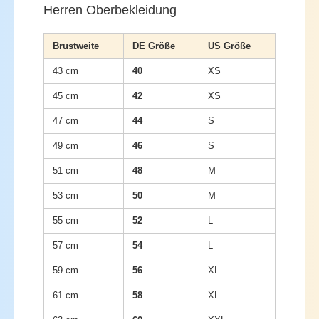
Herren Oberbekleidung
Brustweite
DE Größe
US Größe
43 cm
40
XS
45 cm
42
XS
47 cm
44
S
49 cm
46
S
51 cm
48
M
53 cm
50
M
55 cm
52
L
57 cm
54
L
59 cm
56
XL
61 cm
58
XL