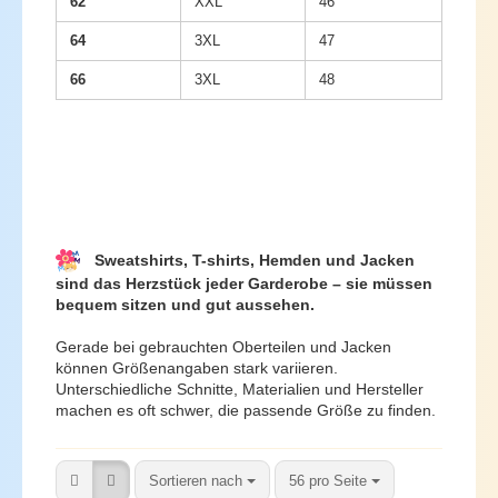
62
XXL
46
64
3XL
47
66
3XL
48
Sweatshirts, T-shirts, Hemden und Jacken
sind das Herzstück jeder Garderobe – sie müssen
bequem sitzen und gut aussehen.
Gerade bei gebrauchten Oberteilen und Jacken
können Größenangaben stark variieren.
Unterschiedliche Schnitte, Materialien und Hersteller
machen es oft schwer, die passende Größe zu finden.
Sortieren nach
pro Seite
Sortieren nach
56 pro Seite