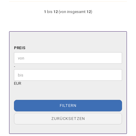
1
bis
12
(von insgesamt
12
)
PREIS
PREIS
Preis bis
-
EUR
FILTERN
ZURÜCKSETZEN