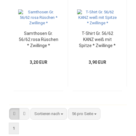
Samthosen Gr.
T-Shirt Gr. 56/62
56/62 rosa Rüschen
KANZ weiß mit
* Zwillinge *
Spitze * Zwillinge *
3,20 EUR
3,90 EUR
Sortieren nach
pro Seite
Sortieren nach
56 pro Seite
1