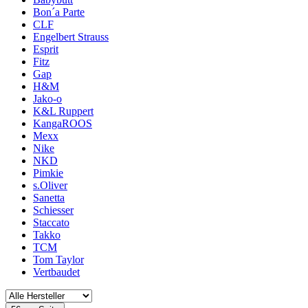
Bon´a Parte
CLF
Engelbert Strauss
Esprit
Fitz
Gap
H&M
Jako-o
K&L Ruppert
KangaROOS
Mexx
Nike
NKD
Pimkie
s.Oliver
Sanetta
Schiesser
Staccato
Takko
TCM
Tom Taylor
Vertbaudet