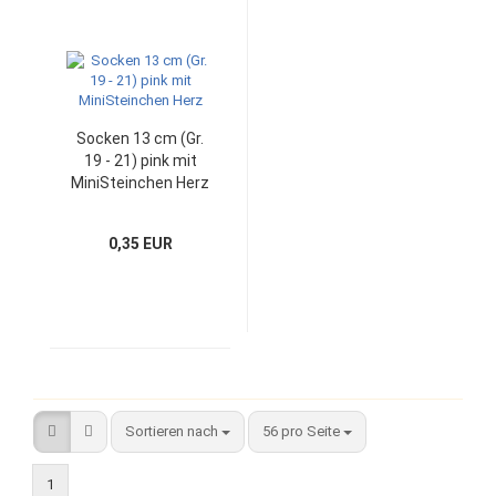
Socken 13 cm (Gr.
19 - 21) pink mit
MiniSteinchen Herz
0,35 EUR
Sortieren nach
pro Seite
Sortieren nach
56 pro Seite
1