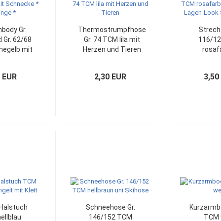
body Gr.
Thermostrumpfhose
Strech
 Gr. 62/68
Gr. 74 TCM lila mit
116/1
egelb mit
Herzen und Tieren
rosaf
ecke *
gestreift
inge *
Look Str
0 EUR
2,30 EUR
3,50
 Halstuch
Schneehose Gr.
Kurzarmbo
ellblau
146/152 TCM
TCM 