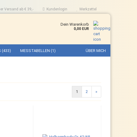
er Versand ab € 39,-
Kundenlogin
Merkzettel
Dein Warenkorb
0,00 EUR
 (433)
MESSTABELLEN (1)
ÜBER MICH
1
2
»