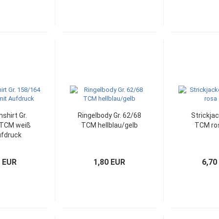
shirt Gr.
Ringelbody Gr. 62/68
Strickjac
 TCM weiß
TCM hellblau/gelb
TCM ro
ufdruck
0 EUR
1,80 EUR
6,70