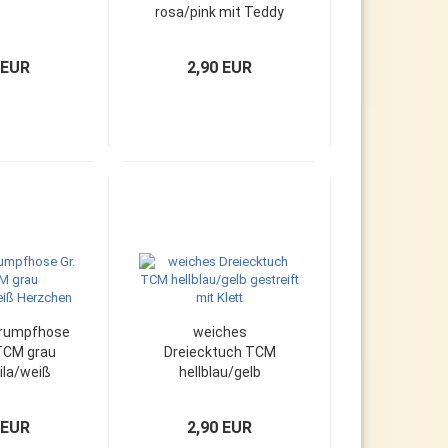
rosa/pink mit Teddy
und Klett
 EUR
2,90 EUR
rumpfhose
weiches
 TCM grau
Dreiecktuch TCM
lila/weiß
hellblau/gelb
zchen
gestreift mit Klett
 EUR
2,90 EUR