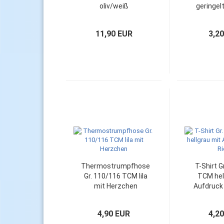
oliv/weiß
geringelt
11,90 EUR
3,2
Thermostrumpfhose
T-Shirt G
Gr. 110/116 TCM lila
TCM hel
mit Herzchen
Aufdruck 
4,90 EUR
4,2