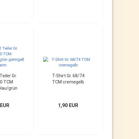
Teiler Gr.
T-Shirt Gr. 68/74
10 TCM
TCM cremegelb
blau/grün
t langarm
 EUR
1,90 EUR