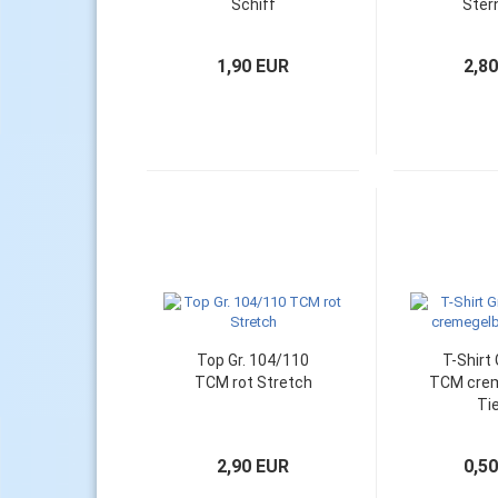
Schiff
Ster
1,90 EUR
2,8
Top Gr. 104/110
T-Shirt 
TCM rot Stretch
TCM crem
Ti
2,90 EUR
0,5