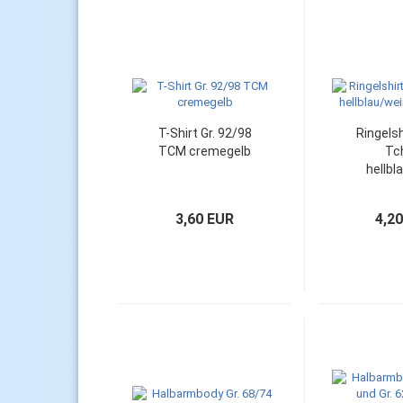
T-Shirt Gr. 92/98
Ringelsh
TCM cremegelb
Tc
hellbl
Circ
3,60 EUR
4,2