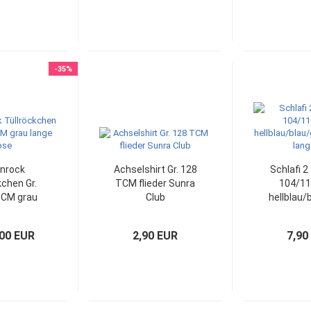
-35%
nrock
Achselshirt Gr. 128
Schlafi 2 
kchen Gr.
TCM flieder Sunra
104/1
TCM grau
Club
hellblau/
e Hose
geringel
,00 EUR
2,90 EUR
7,90