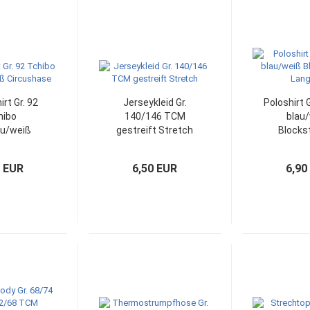
irt Gr. 92
Jerseykleid Gr.
Poloshirt 
hibo
140/146 TCM
blau
au/weiß
gestreift Stretch
Blocks
ushase
Lan
0 EUR
6,50 EUR
6,90