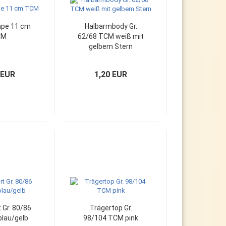
mpe 11 cm
Halbarmbody Gr.
CM
62/68 TCM weiß mit
gelbem Stern
 EUR
1,20 EUR
t Gr. 80/86
Trägertop Gr.
blau/gelb
98/104 TCM pink