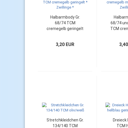
Halbarmbody Gr.
Halbarm
68/74 TCM
68/74 und
cremegelb geringelt
TCM crem
* Zwillinge *
Schn
Zwill
3,20 EUR
3,4
Stretchkleidchen Gr.
Dreieck
134/140 TCM
TCM h