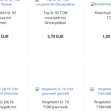
irt Gr. 92
Top Gr. 92 TCM
Kniestrü
osa mit
rosa/pink mit
T
umen
Glitzerpelikan
0 EUR
3,70 EUR
1,00
Gr. 68/74
Ringelshirt Gr. 74
Ringelshir
egelb mit
TCM grau/weiß
TCM hell