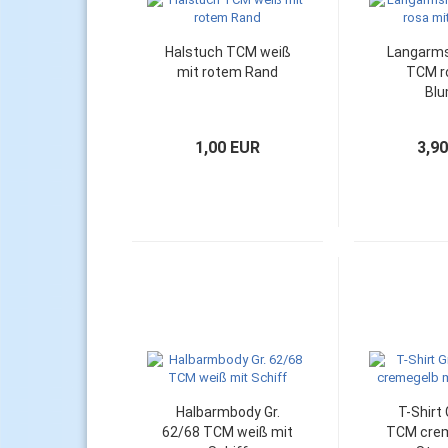
Halstuch TCM weiß
Langarmsh
mit rotem Rand
TCM r
Bl
1,00 EUR
3,9
Halbarmbody Gr.
T-Shirt 
62/68 TCM weiß mit
TCM crem