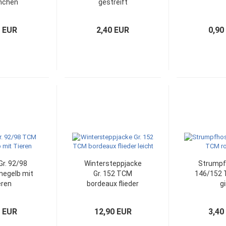
nchen
gestreift
0 EUR
2,40 EUR
0,90
Gr. 92/98
Wintersteppjacke
Strumpf
egelb mit
Gr. 152 TCM
146/152 
eren
bordeaux flieder
gi
leicht Mantel
0 EUR
12,90 EUR
3,40