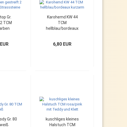
top Gr.
Karohemd KW 44
22 TCM
TCM
arben
hellblau/bordeaux
 2 Lagen-
kurzarm
asssteine
 EUR
6,80 EUR
dy Gr. 80
kuschliges kleines
weiß
Halstuch TCM