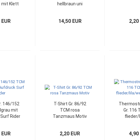
 mit Klett
hellbraun uni
Skihose
0 EUR
14,50 EUR
2,20
r. 146/152
T-Shirt Gr. 86/92
Thermost
lgrau mit
TCM rosa
Gr. 116
Surf Rider
Tanzmaus Motiv
flieder/
Her
0 EUR
2,20 EUR
4,90