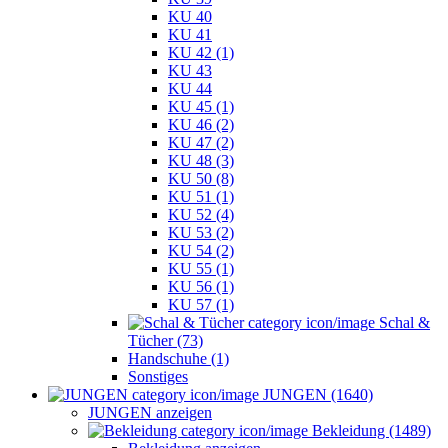
KU 40
KU 41
KU 42 (1)
KU 43
KU 44
KU 45 (1)
KU 46 (2)
KU 47 (2)
KU 48 (3)
KU 50 (8)
KU 51 (1)
KU 52 (4)
KU 53 (2)
KU 54 (2)
KU 55 (1)
KU 56 (1)
KU 57 (1)
Schal &
Tücher (73)
Handschuhe (1)
Sonstiges
JUNGEN (1640)
JUNGEN anzeigen
Bekleidung (1489)