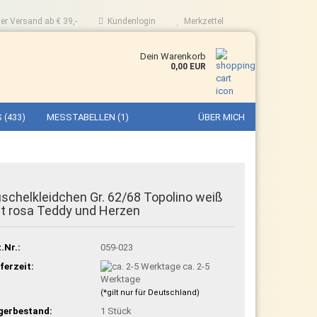
er Versand ab € 39,-
Kundenlogin
Merkzettel
Dein Warenkorb
0,00 EUR
 (433)
MESSTABELLEN (1)
ÜBER MICH
schelkleidchen Gr. 62/68 Topolino weiß
t rosa Teddy und Herzen
.Nr.:
059-023
ferzeit:
ca. 2-5
Werktage
(*gilt nur für Deutschland)
gerbestand:
1
Stück