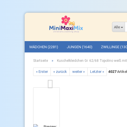
Alle
MÄDCHEN (2281)
JUNGEN (1640)
ZWILLINGE (130
»
Startseite
Kuschelkleidchen Gr. 62/68 Topolino weiß mi
« Erster
« zurück
weiter »
Letzter »
4027
Artike