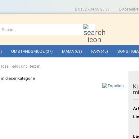
0152 - 34 55 20 87
Kostenfrei
Suche...
)
UMSTANDSMODE (37)
MAMA (63)
PAPA (45)
SONSTIGES
t rosa Teddy und Herzen
l in dieser Kategorie
Ku
mi
Art
Lie
La