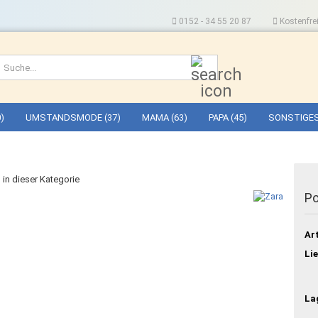
0152 - 34 55 20 87
Kostenfrei
Suche...
)
UMSTANDSMODE (37)
MAMA (63)
PAPA (45)
SONSTIGES
l in dieser Kategorie
Po
Art
Lie
La