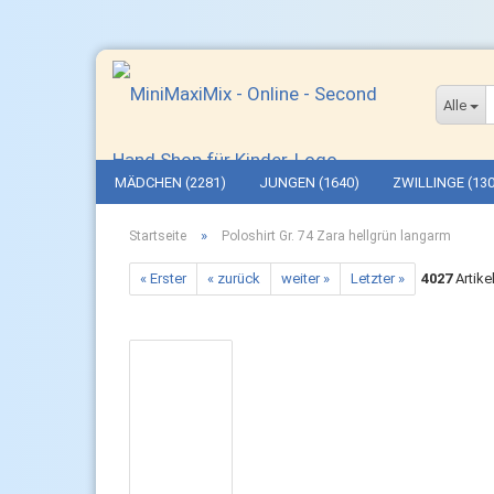
Alle
MÄDCHEN (2281)
JUNGEN (1640)
ZWILLINGE (130
»
Startseite
Poloshirt Gr. 74 Zara hellgrün langarm
« Erster
« zurück
weiter »
Letzter »
4027
Artike