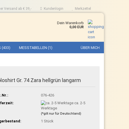
er Versand ab € 39,-
Kundenlogin
Merkzettel
Dein Warenkorb
0,00 EUR
 (433)
MESSTABELLEN (1)
ÜBER MICH
loshirt Gr. 74 Zara hellgrün langarm
.Nr.:
076-426
ferzeit:
ca. 2-5
Werktage
(*gilt nur für Deutschland)
gerbestand:
1
Stück