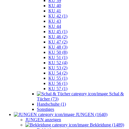
KU 39
KU 40
KU 41
KU 42 (1)
KU 43
KU 44
KU 45 (1)
KU 46 (2)
KU 47 (2)
KU 48 (3)
KU 50 (8)
KU 51 (1)
KU 52 (4)
KU 53 (2)
KU 54 (2)
KU 55 (1)
KU 56 (1)
KU 57 (1)
Schal &
Tücher (73)
Handschuhe (1)
Sonstiges
JUNGEN (1640)
JUNGEN anzeigen
Bekleidung (1489)