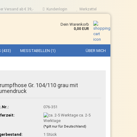
er Versand ab € 39,-
Kundenlogin
Merkzettel
Dein Warenkorb
0,00 EUR
 (433)
MESSTABELLEN (1)
ÜBER MICH
rumpfhose Gr. 104/110 grau mit
lumendruck
.Nr.:
076-351
ferzeit:
ca. 2-5
Werktage
(*gilt nur für Deutschland)
gerbestand:
1
Stück