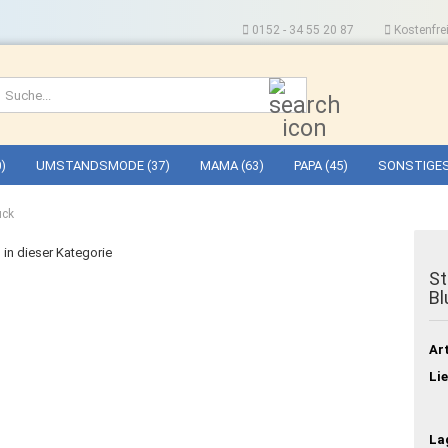
0152 - 34 55 20 87
Kostenfrei
Suche...
)
UMSTANDSMODE (37)
MAMA (63)
PAPA (45)
SONSTIGES
uck
l in dieser Kategorie
St
B
Art
Lie
La