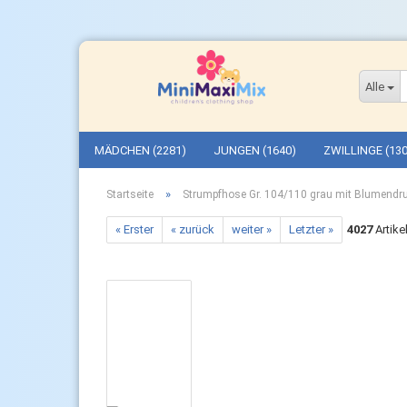
Alle
MÄDCHEN (2281)
JUNGEN (1640)
ZWILLINGE (130
»
Startseite
Strumpfhose Gr. 104/110 grau mit Blumendr
« Erster
« zurück
weiter »
Letzter »
4027
Artike