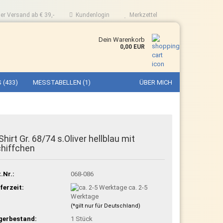
er Versand ab € 39,-
Kundenlogin
Merkzettel
Dein Warenkorb
0,00 EUR
 (433)
MESSTABELLEN (1)
ÜBER MICH
Shirt Gr. 68/74 s.Oliver hellblau mit
hiffchen
.Nr.:
068-086
ferzeit:
ca. 2-5
Werktage
(*gilt nur für Deutschland)
gerbestand:
1
Stück