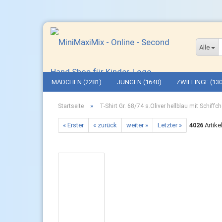
Alle
MÄDCHEN (2281)
JUNGEN (1640)
ZWILLINGE (130
»
Startseite
T-Shirt Gr. 68/74 s.Oliver hellblau mit Schiffc
« Erster
« zurück
weiter »
Letzter »
4026
Artike