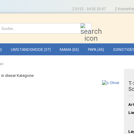
0152 - 34 55 20 87
Kostenfrei
Suche...
)
UMSTANDSMODE (37)
MAMA (63)
PAPA (45)
SONSTIGES
hen
l in dieser Kategorie
T-
Sc
Art
Lie
La