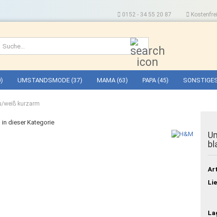
0152 - 34 55 20 87
Kostenfrei
Suche...
)
UMSTANDSMODE (37)
MAMA (63)
PAPA (45)
SONSTIGES
au/weiß kurzarm
l in dieser Kategorie
Um
bl
Art
Lie
La