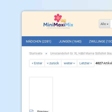
Alle
MÄDCHEN (2281)
JUNGEN (1640)
ZWILLINGE (130
»
Startseite
Umstandshirt Gr. XL H&M Mama Stillshirt bl
« Erster
« zurück
weiter »
Letzter »
4027
Artike