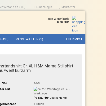
er Versand ab € 39,-
Kundenlogin
Merkzettel
Dein Warenkorb
0,00 EUR
 (433)
MESSTABELLEN (1)
ÜBER MICH
standshirt Gr. XL H&M Mama Stillshirt
au/weiß kurzarm
.Nr.:
5207
ferzeit:
ca. 2-5
Werktage
(*gilt nur für Deutschland)
gerbestand:
1
Stück